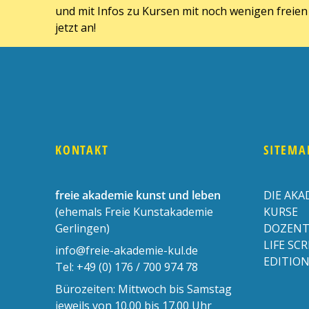
und mit Infos zu Kursen mit noch wenigen freien 
jetzt an!
KONTAKT
SITEMA
freie akademie kunst und leben
DIE AKA
(ehemals Freie Kunstakademie
KURSE
Gerlingen)
DOZENT
LIFE SC
info@freie-akademie-kul.de
EDITIO
Tel:
+49 (0) 176 / 700 974 78
Bürozeiten: Mittwoch bis Samstag
jeweils von 10.00 bis 17.00 Uhr