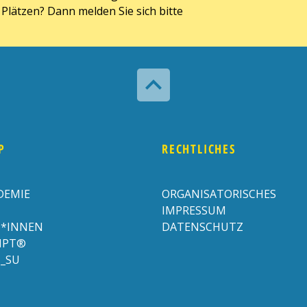
Plätzen? Dann melden Sie sich bitte

P
RECHTLICHES
DEMIE
ORGANISATORISCHES
IMPRESSUM
*INNEN
DATENSCHUTZ
RIPT®
N_SU