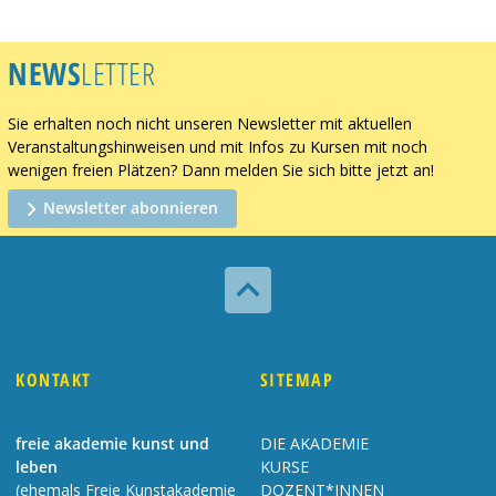
NEWS
LETTER
Sie erhalten noch nicht unseren Newsletter mit aktuellen
Veranstaltungshinweisen und mit Infos zu Kursen mit noch
wenigen freien Plätzen? Dann melden Sie sich bitte jetzt an!
Newsletter abonnieren

KONTAKT
SITEMAP
freie akademie kunst und
DIE AKADEMIE
leben
KURSE
(ehemals Freie Kunstakademie
DOZENT*INNEN