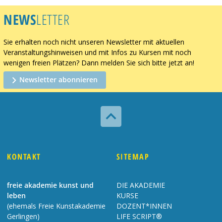
NEWS
LETTER
Sie erhalten noch nicht unseren Newsletter mit aktuellen
Veranstaltungshinweisen und mit Infos zu Kursen mit noch
wenigen freien Plätzen? Dann melden Sie sich bitte jetzt an!
Newsletter abonnieren

KONTAKT
SITEMAP
freie akademie kunst und
DIE AKADEMIE
leben
KURSE
(ehemals Freie Kunstakademie
DOZENT*INNEN
Gerlingen)
LIFE SCRIPT®